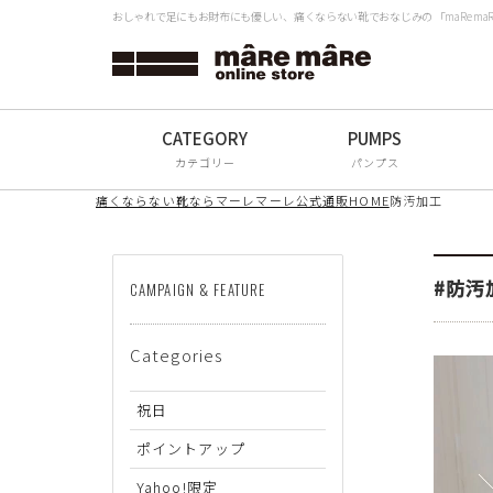
おしゃれで足にもお財布にも優しい、痛くならない靴でおなじみの 「maRe m
タイプから探す
検
Women
Men
カテゴリー
パンプス
All
痛くならない靴ならマーレマーレ公式通販HOME
防汚加工
ブランドから探す
#防汚
CAMPAIGN & FEATURE
mâRe mâRe
Categories
mâRe sophis
mâRe aero
祝日
Paddington Terrace
ポイントアップ
Yahoo!限定