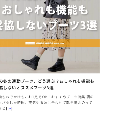
の冬の通勤ブーツ、どう選ぶ？おしゃれも機能も
協しないオススメブーツ3選
勤もおでかけもこれ1足でOK！おすすめブーツ特集 朝の
タバタした時間、天気や服装に合わせて靴を選ぶのって
外と
[
…
]