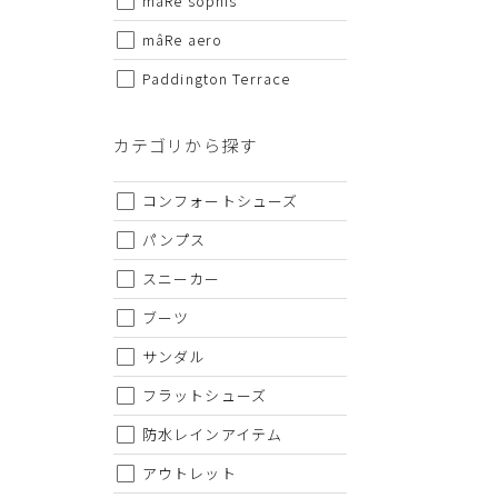
mâRe sophis
・仕様および外観・価格は予告なく変更されることがあり
・当オンラインストアと実店舗では、一部商品にて割引率
mâRe aero
・ご試着につきましては必ず屋内でお願いします。
Paddington Terrace
カテゴリから探す
コンフォートシューズ
パンプス
スニーカー
ブーツ
サンダル
フラットシューズ
防水レインアイテム
アウトレット