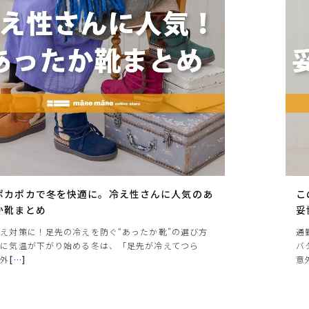
ヒールの高さから探す
1㎝未満
1cm以上2cm未満
2cm以上3cm未満
3cm以上4cm未満
4cm以上5cm未満
ポカポカで冬を快適に。冷え性さんに人気のあ
こ
5cm以上6cm未満
か靴まとめ
妥
え対策に！足先の冷えを防ぐ“あったか靴”の選び方
通
6cm以上7cm未満
的に気温が下がり始める冬は、「足先が冷えてつら
バ
7cm以上8cm未満
「外
[
…
]
意
8cm以上