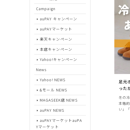
Campaign
サイズから探す
auPAY キャンペーン
auPAYマーケット
22cm
楽天キャンペーン
22.5cm
本店キャンペーン
23cm
Yahoo!キャンペーン
23.5cm
News
24cm
Yahoo! NEWS
足元
24.5cm
った
&モール NEWS
冬の冷
25cm
MAGASEEK店 NEWS
本格
25.5cm
い」
auPAY NEWS
auPAYマーケットauPA
26cm
Yマーケット