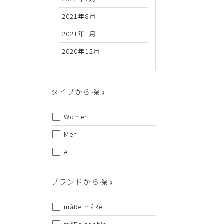
2021年8月
2021年1月
2020年12月
代金のお支払い方法について
クレジットカード・銀行振込（前払い）・Amazonペイ・
金引換の中からお好きな決済方法をお選びいただけます。
タイプから探す
Women
Men
All
ご注意事項
ブランドから探す
・セール/アウトレット商品の交換・返品は原則としてご
・掲載されております商品の色はPCモニターにより色目
mâRe mâRe
・掲載されております画像を許可無くご使用にならないで