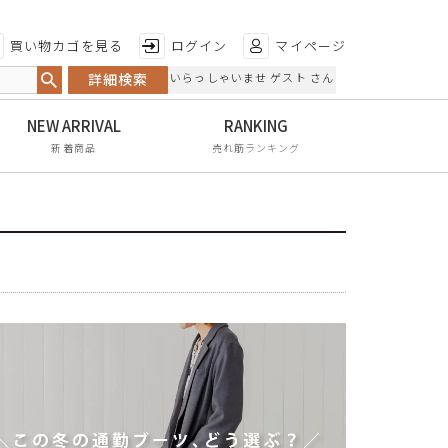
特徴から探す
買い物カゴを見る
ログイン
マイページ
詳細検索
いらっしゃいませ ゲスト さん
日本製
手染め
新着商品
売れ筋ランキング
甲高・幅広
レイン対応
軽量
屈曲性
リンクコーデ
エイジレス