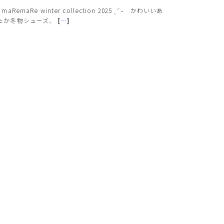
ˋ maRemaRe winter collection 2025 ˎˊ˗⠀ かわいいあ
たか冬物シューズ、
[
…
]