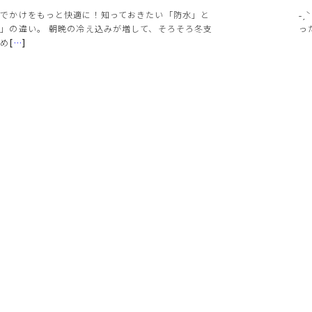
おでかけをもっと快適に！知っておきたい「防水」と
˗ˏ
」の違い。 朝晩の冷え込みが増して、そろそろ冬支
っ
始め
[
…
]