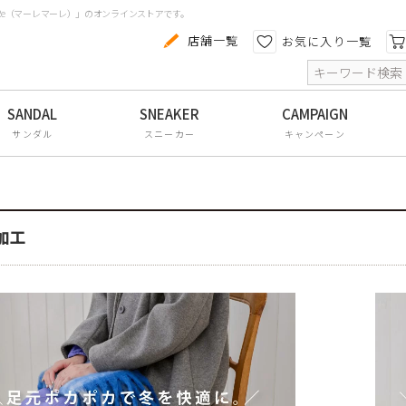
aRe（マーレマーレ）」のオンラインストアです。
カテゴリから探す
色から探す
店舗一覧
お気に入り一覧
索
コンフォートシューズ
パンプス
サンダル
スニーカー
キャンペーン
スニーカー
ブーツ
サンダル
加工
フラットシューズ
防水レインアイテム
アウトレット
その他・小物