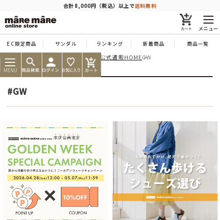
商品を探す
合計8,000円（税込）以上で
送料無料
メニュー
EC限定商品
サンダル
ランキング
新着商品
商品一覧
痛くならない靴ならマーレマーレ公式通販HOME
GW
人気ワード
#コンフォート
#パンプス
#スニーカー
#ブーツ
MENU
タイプ
#GW
カテゴリー
特徴
ブランド
カラー