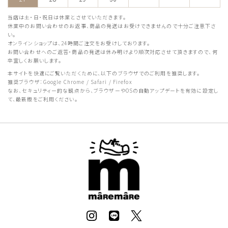
当店は土・日・祝日は休業とさせていただきます。
休業中のお問い合わせのお返事、商品の発送はお受けできませんので十分ご注意下さ
い。
オンラインショップは、24時間ご注文をお受けしております。
お問い合わせへのご返答・商品の発送は休み明けより順次対応させて頂きますので、何
卒宜しくお願いします。
本サイトを快適にご覧いただくために、以下のブラウザでのご利用を推奨します。
推奨ブラウザ：Google Chrome / Safari / Firefox
なお、セキュリティー的な観点から、ブラウザーやOSの自動アップデートを有効に設定し
て、最新版をご利用ください。