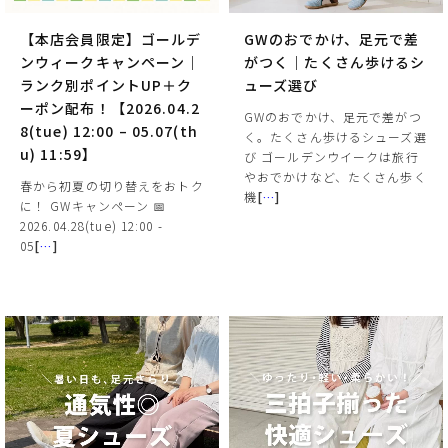
【本店会員限定】ゴールデ
GWのおでかけ、足元で差
ンウィークキャンペーン｜
がつく｜たくさん歩けるシ
ランク別ポイントUP＋ク
ューズ選び
ーポン配布！【2026.04.2
GWのおでかけ、足元で差がつ
8(tue) 12:00 – 05.07(th
く。たくさん歩けるシューズ選
u) 11:59】
び ゴールデンウイークは旅行
やおでかけなど、たくさん歩く
春から初夏の切り替えをおトク
機
[
…
]
に！ GWキャンペーン 📅
2026.04.28(tue) 12:00 -
サイズ
05
[
…
]
ヒールの高さ
絞り込んで検索する