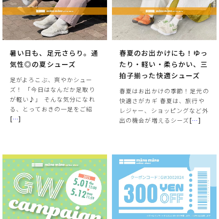
暑い日も、足元さらり。通
春夏のお出かけにも！ゆっ
気性◎の夏シューズ
たり・軽い・柔らかい、三
拍子揃った快適シューズ
足がよろこぶ、爽やかシュー
ズ！ 「今日はなんだか足取り
春夏はお出かけの季節！足元の
が軽い♪」 そんな気分になれ
快適さがカギ 春夏は、旅行や
る、とっておきの一足をご紹
レジャー、ショッピングなど外
[
…
]
出の機会が増えるシーズ
[
…
]