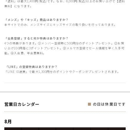
「送料」は最大1,400円(税込)です。なお、8,000円(税込)以上のお買い上げで【送料
無料】になります。
「メンズ」や「キッズ」商品はありますか？
本サイトでのみ、メンズサイズとキッズサイズの取り扱いを行っております。
「会員登録」すると何か特典はありますか？
4つの特典があります。①メンバー登録時に500円分のポイントプレゼント。②お買
い上げ100円毎に3ポイントプレゼント。③メルマガ登録でセール情報を早く入手可
能。④入会費、年会費無料。
「LINE」の登録特典はありますか？
「LINE ID連携」で最大1,300円分のポイントやクーポンがプレゼントされます。
営業日カレンダー
■
の日は休業日です
8月