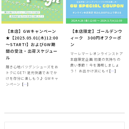
【本店】GWキャンペーン
【本店限定】ゴールデンウ
★【2025.05.01(木)12:00
ィーク 300円オフクーポ
～START!】およびGW期
ン
間の受注・出荷スケジュー
マーレマーレオンラインストア
ル
本店限定企画 初夏の気持ちの
良い季節！今を満喫しましょ
履き心地バツグンシューズをお
う！ お出かけ派にもイ
[
…
]
トクにGET! 足元快適でおでか
けを存分に楽しもう♪ GWキャ
ンペーン
[
…
]