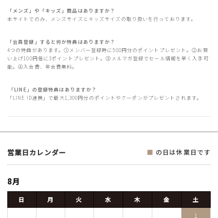
「メンズ」や「キッズ」商品はありますか？
本サイトでのみ、メンズサイズとキッズサイズの取り扱いを行っております。
「会員登録」すると何か特典はありますか？
4つの特典があります。①メンバー登録時に500円分のポイントプレゼント。②お買
い上げ100円毎に3ポイントプレゼント。③メルマガ登録でセール情報を早く入手可
能。④入会費、年会費無料。
「LINE」の登録特典はありますか？
「LINE ID連携」で最大1,300円分のポイントやクーポンがプレゼントされます。
営業日カレンダー
■
の日は休業日です
8月
日
月
火
水
木
金
土
1