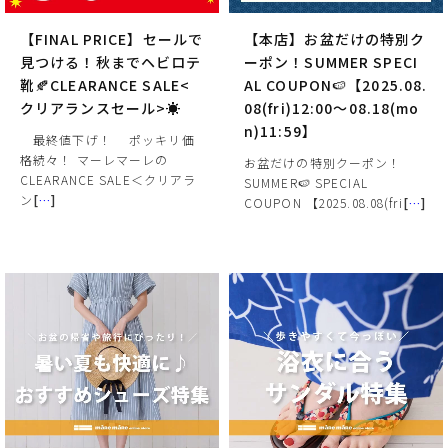
【FINAL PRICE】セールで
【本店】お盆だけの特別ク
見つける！秋までヘビロテ
ーポン！SUMMER SPECI
靴🍂CLEARANCE SALE<
AL COUPON🍉【2025.08.
クリアランスセール>☀
08(fri)12:00～08.18(mo
n)11:59】
最終値下げ！ ポッキリ価
格続々！ マーレマーレの
お盆だけの特別クーポン！
CLEARANCE SALE＜クリアラ
SUMMER🍉 SPECIAL
ン
[
…
]
COUPON 【2025.08.08(fri
[
…
]
サイズ
ヒールの高さ
絞り込んで検索する