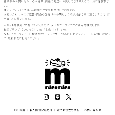
休業中のお問い合わせのお返事、商品の発送はお受けできませんので十分ご注意下さ
い。
オンラインショップは、24時間ご注文をお受けしております。
お問い合わせへのご返答・商品の発送は休み明けより順次対応させて頂きますので、何
卒宜しくお願いします。
本サイトを快適にご覧いただくために、以下のブラウザでのご利用を推奨します。
推奨ブラウザ：Google Chrome / Safari / Firefox
なお、セキュリティー的な観点から、ブラウザーやOSの自動アップデートを有効に設定し
て、最新版をご利用ください。
会社概要
｜
個人情報保護方針
｜
靴のお役立ち情報
｜
お問い合わせ