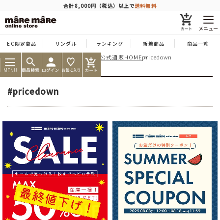
商品を探す
合計8,000円（税込）以上で
送料無料
メニュー
EC限定商品
サンダル
ランキング
新着商品
商品一覧
痛くならない靴ならマーレマーレ公式通販HOME
pricedown
人気ワード
#コンフォート
#パンプス
#スニーカー
#ブーツ
MENU
タイプ
#pricedown
カテゴリー
特徴
ブランド
カラー