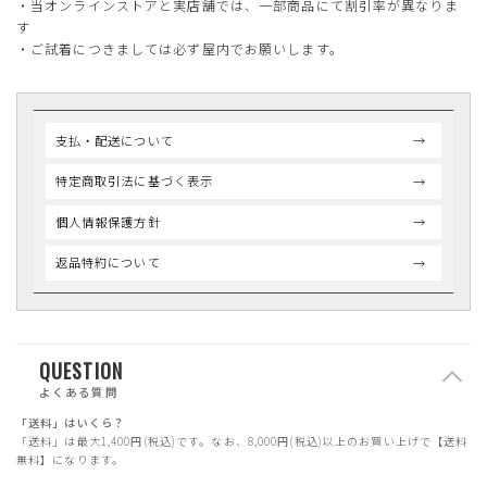
・当オンラインストアと実店舗では、一部商品にて割引率が異なりま
す
・ご試着につきましては必ず屋内でお願いします。
支払・配送について
特定商取引法に基づく表示
個人情報保護方針
返品特約について
QUESTION
よくある質問
「送料」はいくら？
「送料」は最大1,400円(税込)です。なお、8,000円(税込)以上のお買い上げで【送料
無料】になります。