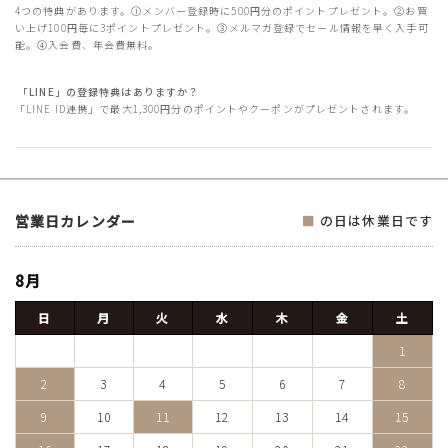
4つの特典があります。①メンバー登録時に500円分のポイントプレゼント。②お買
い上げ100円毎に3ポイントプレゼント。③メルマガ登録でセール情報を早く入手可
能。④入会費、年会費無料。
「LINE」の登録特典はありますか？
「LINE ID連携」で最大1,300円分のポイントやクーポンがプレゼントされます。
営業日カレンダー
■
の日は休業日です
8月
日
月
火
水
木
金
土
1
2
3
4
5
6
7
8
9
10
11
12
13
14
15