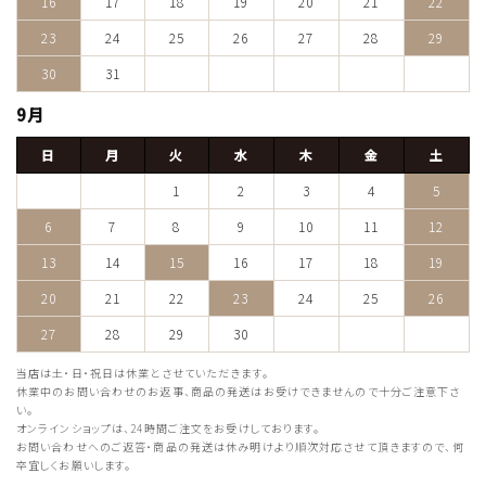
16
17
18
19
20
21
22
23
24
25
26
27
28
29
30
31
9月
日
月
火
水
木
金
土
1
2
3
4
5
6
7
8
9
10
11
12
13
14
15
16
17
18
19
20
21
22
23
24
25
26
27
28
29
30
当店は土・日・祝日は休業とさせていただきます。
休業中のお問い合わせのお返事、商品の発送はお受けできませんので十分ご注意下さ
い。
オンラインショップは、24時間ご注文をお受けしております。
お問い合わせへのご返答・商品の発送は休み明けより順次対応させて頂きますので、何
卒宜しくお願いします。