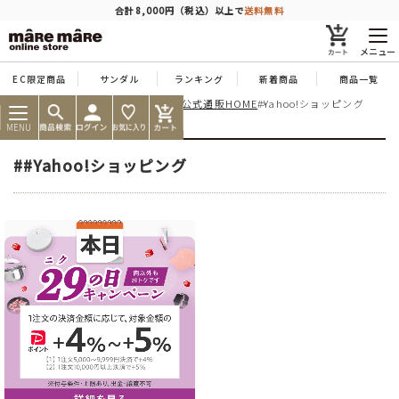
商品を探す
合計8,000円（税込）以上で
送料無料
メニュー
EC限定商品
サンダル
ランキング
新着商品
商品一覧
痛くならない靴ならマーレマーレ公式通販HOME
#Yahoo!ショッピング
人気ワード
#コンフォート
#パンプス
#スニーカー
#ブーツ
MENU
タイプ
##Yahoo!ショッピング
カテゴリー
特徴
ブランド
カラー