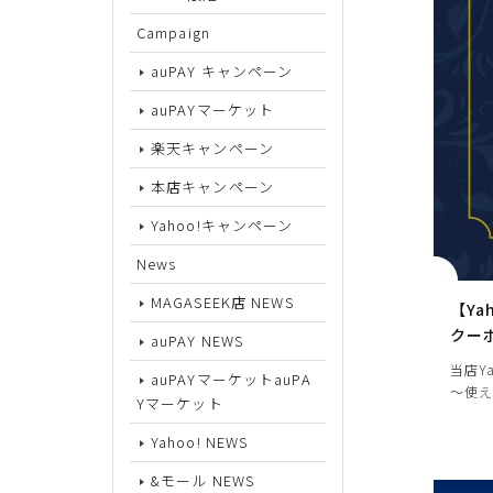
Campaign
サイズから探す
auPAY キャンペーン
auPAYマーケット
22cm
楽天キャンペーン
22.5cm
本店キャンペーン
23cm
Yahoo!キャンペーン
23.5cm
News
24cm
MAGASEEK店 NEWS
【Ya
24.5cm
クー
auPAY NEWS
当店Y
25cm
auPAYマーケットauPA
～使え
Yマーケット
25.5cm
Yahoo! NEWS
26cm
&モール NEWS