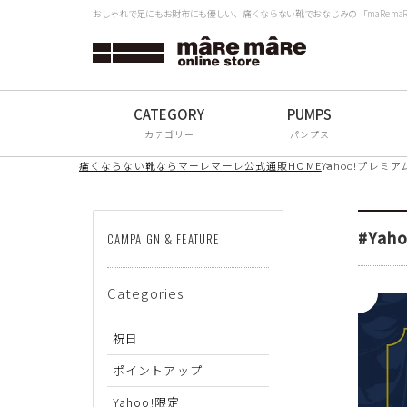
おしゃれで足にもお財布にも優しい、痛くならない靴でおなじみの 「maRe m
タイプから探す
検
Women
Men
カテゴリー
パンプス
All
痛くならない靴ならマーレマーレ公式通販HOME
Yahoo!プレミ
ブランドから探す
#Ya
CAMPAIGN & FEATURE
mâRe mâRe
Categories
mâRe sophis
mâRe aero
祝日
Paddington Terrace
ポイントアップ
Yahoo!限定