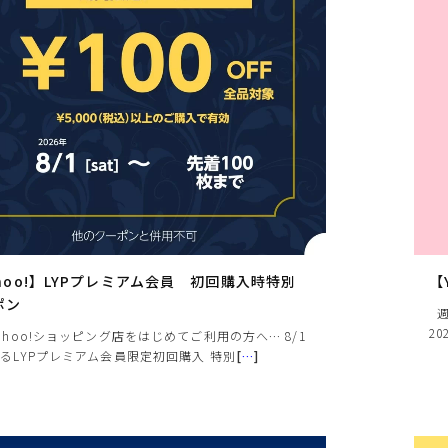
ヒールの高さから探す
1㎝未満
1cm以上2cm未満
2cm以上3cm未満
3cm以上4cm未満
4cm以上5cm未満
hoo!】LYPプレミアム会員 初回購入時特別
【
5cm以上6cm未満
ポン
週
20
ahoo!ショッピング店をはじめてご利用の方へ… 8/1
6cm以上7cm未満
るLYPプレミアム会員限定初回購入 特別
[
…
]
7cm以上8cm未満
8cm以上