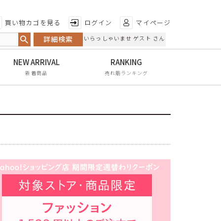
特徴から探す
買い物カゴを見る
ログイン
マイページ
詳細検索
いらっしゃいませ ゲスト さん
日本製
手染め
新着商品
売れ筋ランキング
甲高・幅広
レイン対応
軽量
屈曲性
リンクコーデ
エイジレス