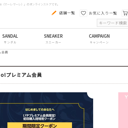
aRe（マーレマーレ）」のオンラインストアです。
カテゴリから探す
色から探す
店舗一覧
お気に入り一覧
索
コンフォートシューズ
パンプス
サンダル
スニーカー
キャンペーン
スニーカー
アム会員
ブーツ
サンダル
hoo!プレミアム会員
フラットシューズ
防水レインアイテム
アウトレット
その他・小物