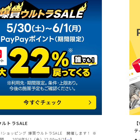
上記条件で絞り込む
ルトラSALE
【
テ
oo!ショッピング 爆買ウルトラSALE 開催します！ ※
間 2026年5/1（金）12:00～5/2
[
…
]