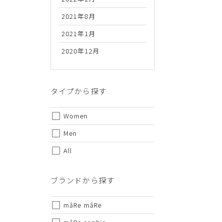
2021年8月
2021年1月
2020年12月
代金のお支払い方法について
クレジットカード・銀行振込（前払い）・Amazonペイ・
金引換の中からお好きな決済方法をお選びいただけます。
タイプから探す
Women
Men
All
ご注意事項
ブランドから探す
・セール/アウトレット商品の交換・返品は原則としてご
・掲載されております商品の色はPCモニターにより色目
mâRe mâRe
・掲載されております画像を許可無くご使用にならないで