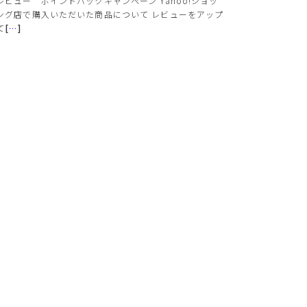
レビュー ポイントバックキャンペーン Yahoo!ショッ
ング店で購入いただいた商品について レビューをアップ
て
[
…
]