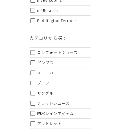
mâRe sophis
・仕様および外観・価格は予告なく変更されることがあり
・当オンラインストアと実店舗では、一部商品にて割引率
mâRe aero
・ご試着につきましては必ず屋内でお願いします。
Paddington Terrace
カテゴリから探す
コンフォートシューズ
パンプス
スニーカー
ブーツ
サンダル
フラットシューズ
防水レインアイテム
アウトレット