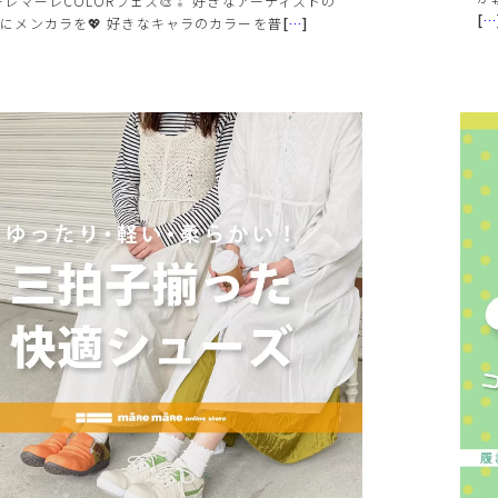
ーレマーレCOLORフェス🎨⁑ 好きなアーティストの
[
…
にメンカラを💖 好きなキャラのカラーを普
[
…
]