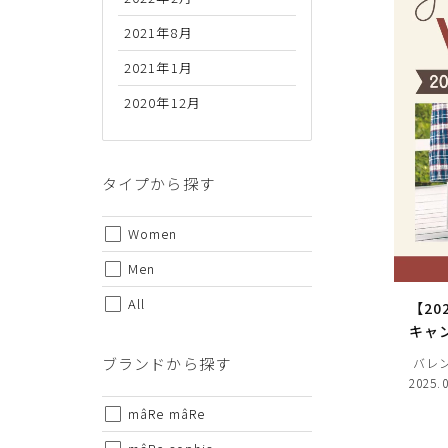
2021年8月
2021年1月
2020年12月
代金のお支払い方法について
クレジットカード・銀行振込（前払い）・Amazonペイ・
金引換の中からお好きな決済方法をお選びいただけます。
タイプから探す
Women
Men
All
【20
キャ
ご注意事項
ブランドから探す
バレンタ
2025.
・セール/アウトレット商品の交換・返品は原則としてご
・掲載されております商品の色はPCモニターにより色目
mâRe mâRe
・掲載されております画像を許可無くご使用にならないで