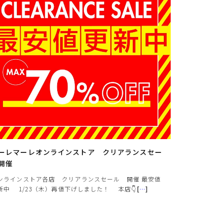
クレジットカードでのお支払いについて
以下のカード会社がお使いいただけます。
お支払いは、お客様がお持ちのクレジットカード会社の会員規約に基
き、ご指定の口座から引落としさせていただきます。
ーレマーレオンラインストア クリアランスセー
開催
ンラインストア各店 クリアランスセール 開催 最安値
新中 1/23（木）再値下げしました！ 本店👇
[
…
]
支払・配送について
特定商取引法に基づく表示
個人情報保護方針