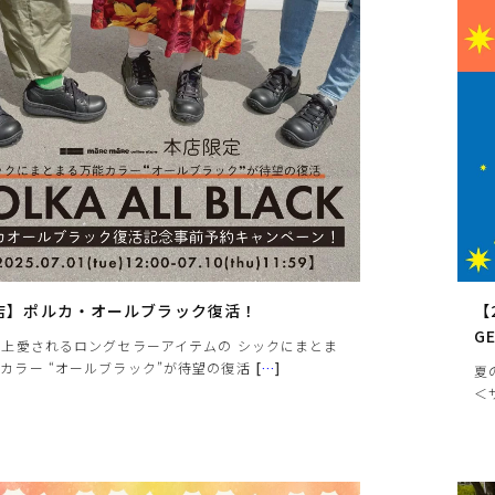
ヒールの高さから探す
1㎝未満
1cm以上2cm未満
2cm以上3cm未満
3cm以上4cm未満
4cm以上5cm未満
店】ポルカ・オールブラック復活！
【
5cm以上6cm未満
G
以上愛されるロングセラーアイテムの シックにまとま
カラー “オールブラック”が待望の復活
[
…
]
夏
6cm以上7cm未満
＜
7cm以上8cm未満
8cm以上