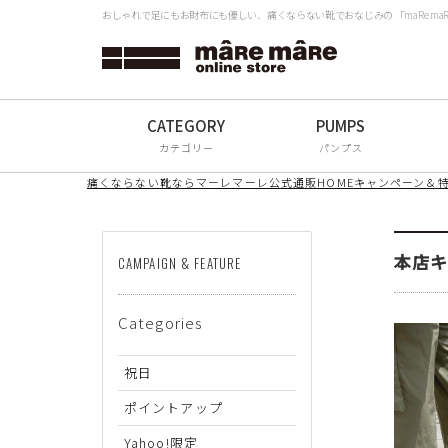
おしゃれで足にもお財布にも優しい、痛くならない靴でおなじみの 「maRe m
タイプから探す
検
Women
Men
カテゴリー
パンプス
All
痛くならない靴ならマーレマーレ公式通販HOME
キャンペーン＆
ブランドから探す
本店キ
CAMPAIGN & FEATURE
mâRe mâRe
Categories
mâRe sophis
mâRe aero
祝日
Paddington Terrace
ポイントアップ
Yahoo!限定