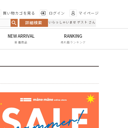
特徴から探す
買い物カゴを見る
ログイン
マイページ
詳細検索
いらっしゃいませ ゲスト さん
日本製
手染め
新着商品
売れ筋ランキング
甲高・幅広
レイン対応
軽量
屈曲性
リンクコーデ
エイジレス