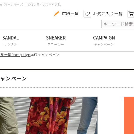
aRe（マーレマーレ）」のオンラインストアです。
カテゴリから探す
色から探す
店舗一覧
お気に入り一覧
索
コンフォートシューズ
パンプス
サンダル
スニーカー
キャンペーン
スニーカー
特集一覧
Campaign
本店キャンペーン
ブーツ
サンダル
ャンペーン
フラットシューズ
防水レインアイテム
アウトレット
その他・小物