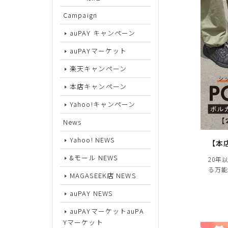
Campaign
サイズから探す
auPAY キャンペーン
auPAYマーケット
22cm
楽天キャンペーン
22.5cm
本店キャンペーン
23cm
Yahoo!キャンペーン
23.5cm
News
24cm
Yahoo! NEWS
【本
24.5cm
&モール NEWS
20年
る万能
25cm
MAGASEEK店 NEWS
25.5cm
auPAY NEWS
auPAYマーケットauPA
26cm
Yマーケット