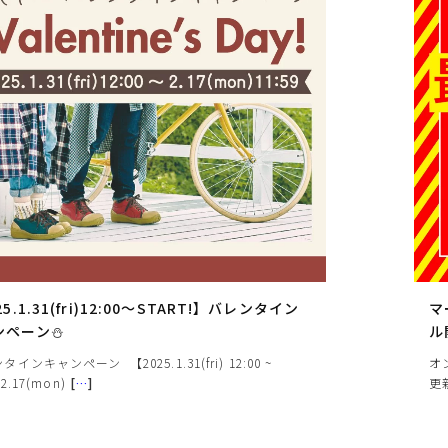
お届け時間帯の指定について
代
ご注文から5日以降でしたら、お届け日時と時間帯をご指定
いただけます。ご指定可能な時間帯は「午前中」、「14～16
時」、「16～18時」、「18～20時」、「19～21時」となっ
ております。
※
づ
25.1.31(fri)12:00～START!】バレンタイン
マ
ンペーン⛄
ル
インキャンペーン 【2025.1.31(fri) 12:00 ~
オ
02.17(mon)
[
…
]
更
遠慮願います。
に相違が生じる場合があります。予めご了承下さい。
下さい。お使いになりたい場合はお問い合せよりご連絡下さい。