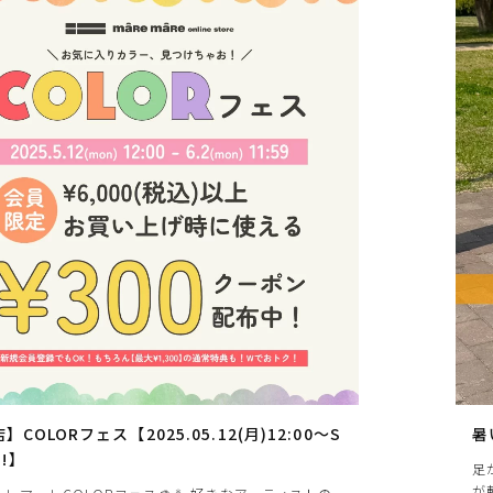
上記条件で絞り込む
】COLORフェス【2025.05.12(月)12:00～S
暑
T!】
足
が