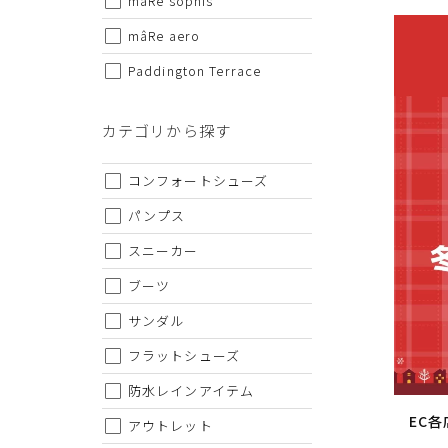
mâRe sophis
・仕様および外観・価格は予告なく変更されることがあり
・当オンラインストアと実店舗では、一部商品にて割引率
mâRe aero
・ご試着につきましては必ず屋内でお願いします。
Paddington Terrace
カテゴリから探す
コンフォートシューズ
パンプス
スニーカー
ブーツ
サンダル
フラットシューズ
防水レインアイテム
EC
アウトレット