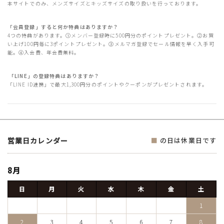
本サイトでのみ、メンズサイズとキッズサイズの取り扱いを行っております。
「会員登録」すると何か特典はありますか？
4つの特典があります。①メンバー登録時に500円分のポイントプレゼント。②お買
い上げ100円毎に3ポイントプレゼント。③メルマガ登録でセール情報を早く入手可
能。④入会費、年会費無料。
「LINE」の登録特典はありますか？
「LINE ID連携」で最大1,300円分のポイントやクーポンがプレゼントされます。
営業日カレンダー
■
の日は休業日です
8月
日
月
火
水
木
金
土
1
2
3
4
5
6
7
8