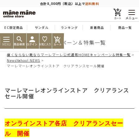
商品を探す
合計8,000円（税込）以上で
送料無料
メニュー
EC限定商品
サンダル
ランキング
新着商品
商品一覧
人気ワード
#コンフォート
#パンプス
#スニーカー
#ブーツ
靴のキャンペーン＆特集一覧
MENU
痛くならない靴ならマーレマーレ公式通販HOME
キャンペーン＆特集一覧
タイプ
News
Yahoo! NEWS
マーレマーレオンラインストア クリアランスセール開催
カテゴリー
マーレマーレオンラインストア クリアランス
セール開催
特徴
ブランド
オンラインストア各店 クリアランスセー
カラー
ル 開催