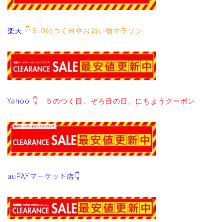
楽天
👇５,0のつく日やお買い物マラソン
Yahoo!
👇 ５のつく日、ぞろ目の日、にちようクーポン
auPAYマーケット店👇