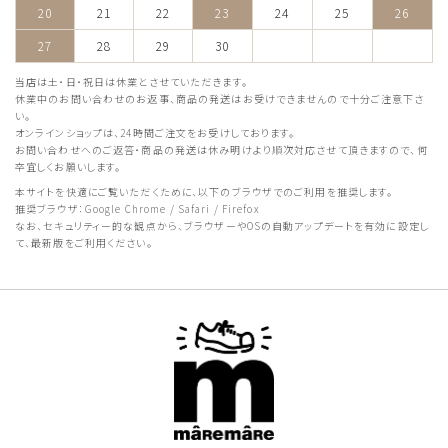
20
21
22
23
24
25
26
27
28
29
30
当店は土・日・祝日は休業とさせていただきます。
休業中のお問い合わせのお返事、商品の発送はお受けできませんので十分ご注意下さ
い。
オンラインショップは、24時間ご注文をお受けしております。
お問い合わせへのご返答・商品の発送は休み明けより順次対応させて頂きますので、何
卒宜しくお願いします。
本サイトを快適にご覧いただくために、以下のブラウザでのご利用を推奨します。
推奨ブラウザ：Google Chrome / Safari / Firefox
なお、セキュリティー的な観点から、ブラウザーやOSの自動アップデートを有効に設定し
て、最新版をご利用ください。