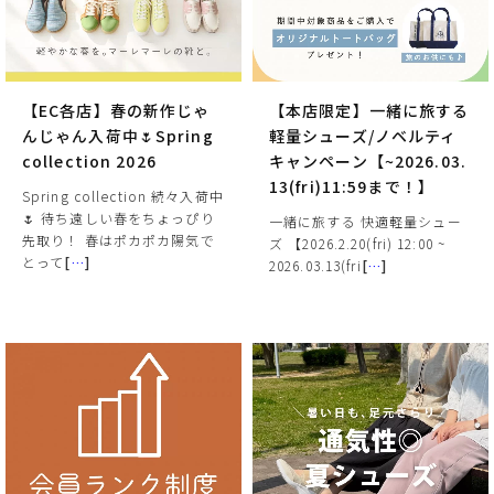
【EC各店】春の新作じゃ
【本店限定】一緒に旅する
んじゃん入荷中🌷Spring
軽量シューズ/ノベルティ
collection 2026
キャンペーン【~2026.03.
13(fri)11:59まで！】
Spring collection 続々入荷中
🌷 待ち遠しい春をちょっぴり
一緒に旅する 快適軽量シュー
先取り！ 春はポカポカ陽気で
ズ 【2026.2.20(fri) 12:00 ~
とって
[
…
]
2026.03.13(fri
[
…
]