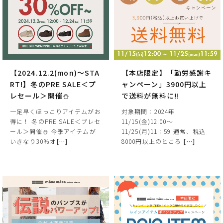
【2024.12.2(mon)～STA
【本店限定】「勤労感謝キ
RT!】冬のPRE SALE＜プ
ャンペーン」3900円以上
レセール＞開催⛄
で送料が無料に!!
一足早くほっこりアイテムがお
対象期間：2024年
得に！ 冬のPRE SALE＜プレセ
11/15(金)12:00～
ール＞開催⛄ 今季アイテムが
11/25(月)11：59 通常、税込
いきなり30％オ
[
…
]
8000円以上のところ
[
…
]