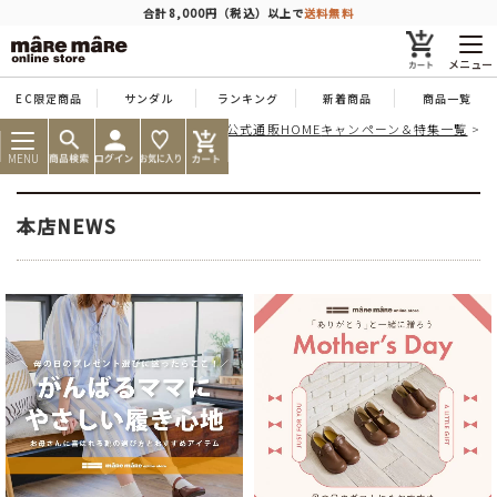
商品を探す
合計8,000円（税込）以上で
送料無料
メニュー
EC限定商品
サンダル
ランキング
新着商品
商品一覧
痛くならない靴ならマーレマーレ公式通販HOME
キャンペーン＆特集一覧
人気ワード
#コンフォート
#パンプス
#スニーカー
#ブーツ
News
本店NEWS
MENU
タイプ
本店NEWS
カテゴリー
特徴
ブランド
カラー