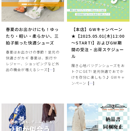
春夏のお出かけにも！ゆっ
【本店】GWキャンペーン
たり・軽い・柔らかい、三
★【2025.05.01(木)12:00
拍子揃った快適シューズ
～START!】およびGW期
間の受注・出荷スケジュー
春夏はお出かけの季節！足元の
ル
快適さがカギ 春夏は、旅行や
レジャー、ショッピングなど外
履き心地バツグンシューズをお
出の機会が増えるシーズ
[
…
]
トクにGET! 足元快適でおでか
けを存分に楽しもう♪ GWキャ
ンペーン
[
…
]