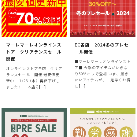
マーレマーレオンラインス
EC各店 2024冬のプレセ
トア クリアランスセール
ール開催
開催
■マーレマーレオンラインスト
ア■ 今季のアイテムがいきな
オンラインストア各店 クリア
り30％オフで登場 いま、履き
ランスセール 開催 最安値更
たいアイテムが、一足早くお得
新中 1/23（木）再値下げし
に
[
…
]
ました！ 本店👇
[
…
]