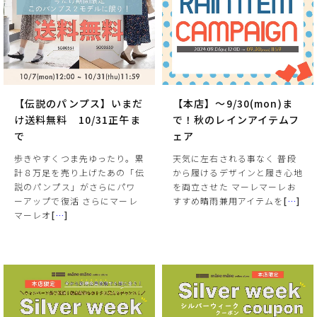
【伝説のパンプス】いまだ
【本店】～9/30(mon)ま
け送料無料 10/31正午ま
で！秋のレインアイテムフ
で
ェア
歩きやすくつま先ゆったり。累
天気に左右される事なく 普段
計８万足を売り上げたあの「伝
から履けるデザインと履き心地
説のパンプス」がさらにパワ
を両立させた マーレマーレお
ーアップで復活 さらにマーレ
すすめ晴雨兼用アイテムを
[
…
]
マーレオ
[
…
]