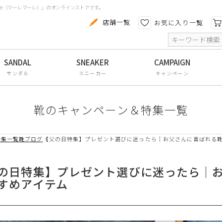
aRe（マーレマーレ）」のオンラインストアです。
カテゴリから探す
色から探す
店舗一覧
お気に入り一覧
索
コンフォートシューズ
パンプス
サンダル
スニーカー
キャンペーン
スニーカー
ブーツ
靴のキャンペーン＆特集一覧
サンダル
特集一覧
靴ブログ
【父の日特集】プレゼント選びに迷ったら｜お父さんに喜ばれる
フラットシューズ
防水レインアイテム
の日特集】プレゼント選びに迷ったら｜
すめアイテム
アウトレット
その他・小物