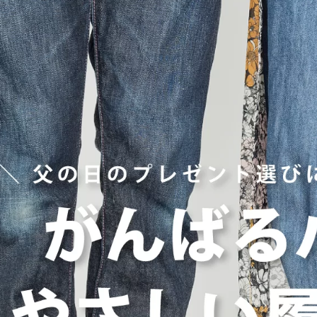
ヒールの高さから探す
1㎝未満
1cm以上2cm未満
2cm以上3cm未満
3cm以上4cm未満
4cm以上5cm未満
5cm以上6cm未満
6cm以上7cm未満
7cm以上8cm未満
8cm以上