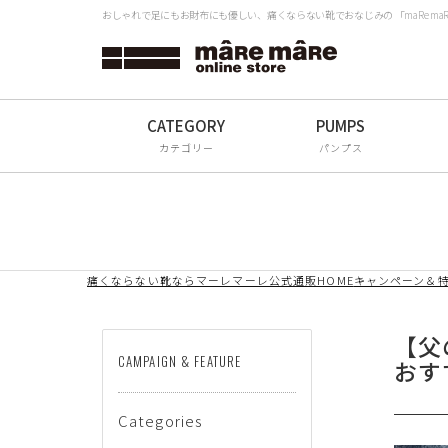
おしゃれで足にもお財布にも優しい、痛くならない靴でおなじみの 「maRe m
タイプから探す
検
Women
Men
カテゴリー
パンプス
All
ブランドから探す
痛くならない靴ならマーレマーレ公式通販HOME
キャンペーン＆
mâRe mâRe
mâRe sophis
【父
CAMPAIGN & FEATURE
おす
mâRe aero
Paddington Terrace
Categories