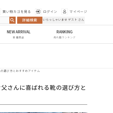
特徴から探す
買い物カゴを見る
ログイン
マイページ
詳細検索
いらっしゃいませ ゲスト さん
日本製
手染め
新着商品
売れ筋ランキング
甲高・幅広
レイン対応
軽量
靴の選び方とおすすめアイテム
屈曲性
リンクコーデ
お父さんに喜ばれる靴の選び方と
エイジレス