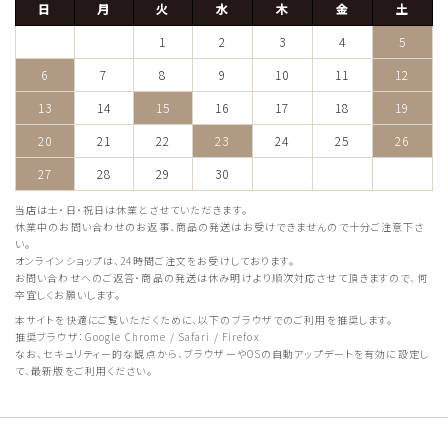
日
月
火
水
木
金
土
1
2
3
4
5
6
7
8
9
10
11
12
13
14
15
16
17
18
19
20
21
22
23
24
25
26
27
28
29
30
当店は土・日・祝日は休業とさせていただきます。
休業中のお問い合わせのお返事、商品の発送はお受けできませんので十分ご注意下さ
い。
オンラインショップは、24時間ご注文をお受けしております。
お問い合わせへのご返答・商品の発送は休み明けより順次対応させて頂きますので、何
卒宜しくお願いします。
本サイトを快適にご覧いただくために、以下のブラウザでのご利用を推奨します。
推奨ブラウザ：Google Chrome / Safari / Firefox
なお、セキュリティー的な観点から、ブラウザーやOSの自動アップデートを有効に設定し
て、最新版をご利用ください。