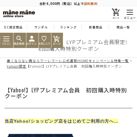
商品を探す
合計8,000円（税込）以上で
送料無料
メニュー
EC限定商品
サンダル
ランキング
新着商品
商品一覧
人気ワード
#コンフォート
#パンプス
#スニーカー
#ブーツ
Yahoo!ショッピング LYPプレミアム会員限定!
MENU
初回購入時特別クーポン
タイプ
痛くならない靴ならマーレマーレ公式通販HOME
キャンペーン＆特集一覧
Yahoo!限定
【Yahoo!】LYPプレミアム会員 初回購入時特別クーポン
カテゴリー
【Yahoo!】LYPプレミアム会員 初回購入時特別
特徴
クーポン
ブランド
当店Yahoo!ショッピング店をはじめてご利用の方へ…
カラー