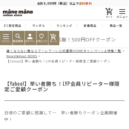
商品を探す
合計8,000円（税込）以上で
送料無料
メニュー
EC限定商品
サンダル
ランキング
新着商品
商品一覧
人気ワード
#コンフォート
#パンプス
#スニーカー
#ブーツ
Yahoo! ご愛顧に感謝！500円OFFクーポン
MENU
痛くならない靴ならマーレマーレ公式通販HOME
キャンペーン＆特集一覧
タイプ
News
Yahoo! NEWS
【Yahoo!】早い者勝ち！LYP会員リピーター様限定ご愛顧クーポン
カテゴリー
【Yahoo!】早い者勝ち！LYP会員リピーター様限
定ご愛顧クーポン
特徴
ブランド
日頃のご愛顧に感謝して… 早い者勝ちクーポン企画開催
中！
カラー