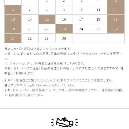
1
2
3
4
5
6
7
8
9
10
11
12
13
14
15
16
17
18
19
20
21
22
23
24
25
26
27
28
29
30
当店は土・日・祝日は休業とさせていただきます。
休業中のお問い合わせのお返事、商品の発送はお受けできませんので十分ご注意下さ
い。
オンラインショップは、24時間ご注文をお受けしております。
お問い合わせへのご返答・商品の発送は休み明けより順次対応させて頂きますので、何
卒宜しくお願いします。
本サイトを快適にご覧いただくために、以下のブラウザでのご利用を推奨します。
推奨ブラウザ：Google Chrome / Safari / Firefox
なお、セキュリティー的な観点から、ブラウザーやOSの自動アップデートを有効に設定し
て、最新版をご利用ください。