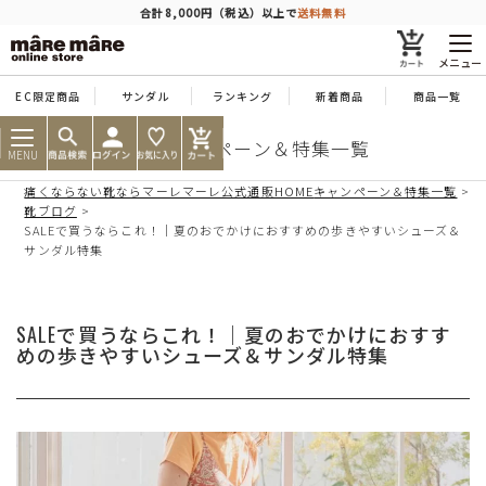
商品を探す
合計8,000円（税込）以上で
送料無料
メニュー
EC限定商品
サンダル
ランキング
新着商品
商品一覧
人気ワード
#コンフォート
#パンプス
#スニーカー
#ブーツ
靴のキャンペーン＆特集一覧
MENU
痛くならない靴ならマーレマーレ公式通販HOME
キャンペーン＆特集一覧
タイプ
靴ブログ
SALEで買うならこれ！｜夏のおでかけにおすすめの歩きやすいシューズ＆
サンダル特集
カテゴリー
SALEで買うならこれ！｜夏のおでかけにおすす
特徴
めの歩きやすいシューズ＆サンダル特集
ブランド
カラー