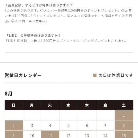
「会員登録」すると何か特典はありますか？
4つの特典があります。①メンバー登録時に500円分のポイントプレゼント。②お買
い上げ100円毎に3ポイントプレゼント。③メルマガ登録でセール情報を早く入手可
能。④入会費、年会費無料。
「LINE」の登録特典はありますか？
「LINE ID連携」で最大1,300円分のポイントやクーポンがプレゼントされます。
営業日カレンダー
■
の日は休業日です
8月
日
月
火
水
木
金
土
1
2
3
4
5
6
7
8
9
10
11
12
13
14
15