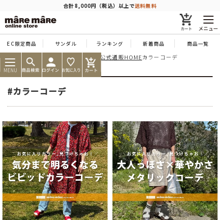
商品を探す
合計8,000円（税込）以上で
送料無料
メニュー
EC限定商品
サンダル
ランキング
新着商品
商品一覧
痛くならない靴ならマーレマーレ公式通販HOME
カラーコーデ
人気ワード
#コンフォート
#パンプス
#スニーカー
#ブーツ
MENU
タイプ
#カラーコーデ
カテゴリー
特徴
ブランド
カラー