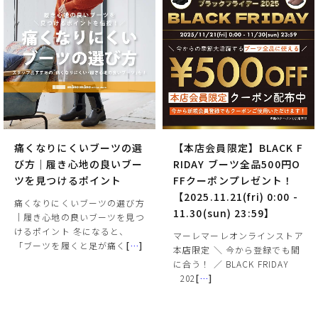
痛くなりにくいブーツの選
【本店会員限定】BLACK F
び方｜履き心地の良いブー
RIDAY ブーツ全品500円O
ツを見つけるポイント
FFクーポンプレゼント！
【2025.11.21(fri) 0:00 -
痛くなりにくいブーツの選び方
11.30(sun) 23:59】
｜履き心地の良いブーツを見つ
けるポイント 冬になると、
マーレマーレオンラインストア
「ブーツを履くと足が痛く
[
…
]
本店限定 ＼ 今から登録でも間
に合う！ ／ BLACK FRIDAY
⠀202
[
…
]