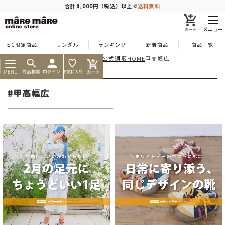
商品を探す
合計8,000円（税込）以上で
送料無料
メニュー
EC限定商品
サンダル
ランキング
新着商品
商品一覧
痛くならない靴ならマーレマーレ公式通販HOME
甲高幅広
人気ワード
#コンフォート
#パンプス
#スニーカー
#ブーツ
MENU
タイプ
#甲高幅広
カテゴリー
特徴
ブランド
カラー