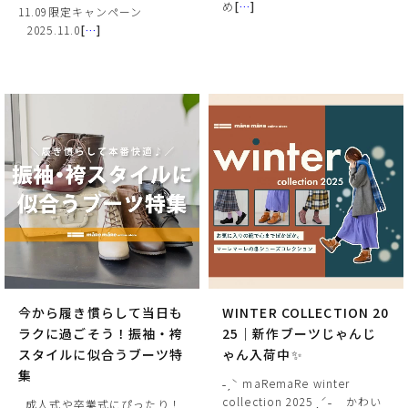
め
[
…
]
11.09限定キャンペーン
⠀2025.11.0
[
…
]
今から履き慣らして当日も
WINTER COLLECTION 20
ラクに過ごそう！振袖・袴
25｜新作ブーツじゃんじ
スタイルに似合うブーツ特
ゃん入荷中✨
集
˗ˏˋ maRemaRe winter
collection 2025 ˎˊ˗⠀ かわい
成人式や卒業式にぴったり！