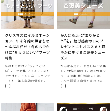
クリスマスにイルミネーシ
がんばる足に“ありがと
ョン、年末年始の帰省もぜ
う”を。勤労感謝の日のプ
～んぶお任せ！冬のおでか
レゼントにもオススメ！軽
けに“ちょうどいい”ブーツ
やかに歩けるご褒美シュー
特集
ズ🎶
冬のおでかけに“ちょうどい
がんばる足に、やさしいご褒美
い”ブーツ特集 クリスマスのお
を。勤労感謝の日に贈る軽量シ
でかけも、イルミネーションデ
ューズ特集 勤労感謝の日は、
ートも、年末年始の帰省も。
いつも頑張る自分やまわりの
[
…
]
[
…
]