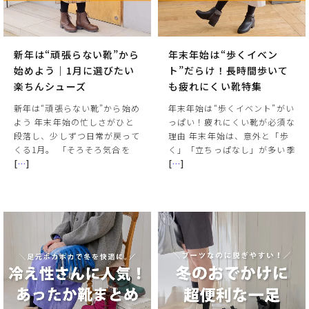
新年は“頑張らない靴”から
年末年始は“歩くイベン
始めよう｜1月に選びたい
ト”だらけ！長時間歩いて
楽ちんシューズ
も疲れにくい靴特集
新年は“頑張らない靴”から始め
年末年始は“歩くイベント”がい
よう 年末年始の忙しさがひと
っぱい！疲れにくい靴が必須な
段落し、少しずつ日常が戻って
理由 年末年始は、意外と「歩
くる1月。 「そろそろ気合を
く」「立ちっぱなし」が多い季
[
…
]
[
…
]