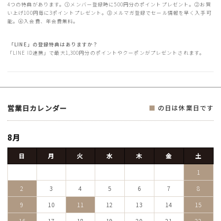
4つの特典があります。①メンバー登録時に500円分のポイントプレゼント。②お買
い上げ100円毎に3ポイントプレゼント。③メルマガ登録でセール情報を早く入手可
能。④入会費、年会費無料。
「LINE」の登録特典はありますか？
「LINE ID連携」で最大1,300円分のポイントやクーポンがプレゼントされます。
営業日カレンダー
■
の日は休業日です
8月
日
月
火
水
木
金
土
1
2
3
4
5
6
7
8
9
10
11
12
13
14
15
16
17
18
19
20
21
22