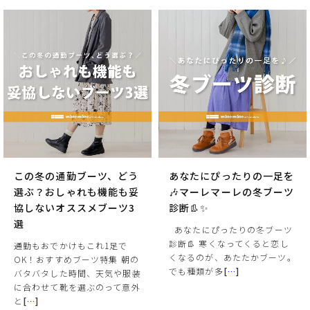
この冬の通勤ブーツ、どう
あなたにぴったりの一足を
選ぶ？おしゃれも機能も妥
🎶マーレマーレの冬ブーツ
協しないオススメブーツ3
診断👢✨
選
あなたにぴったりの冬ブーツ
診断👢 寒くなってくると恋し
通勤もおでかけもこれ1足で
くなるのが、あたたかブーツ。
OK！おすすめブーツ特集 朝の
でも種類が多
[
…
]
バタバタした時間、天気や服装
に合わせて靴を選ぶのって意外
と
[
…
]