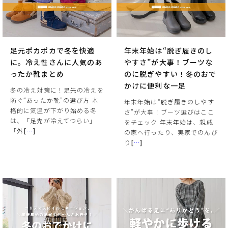
足元ポカポカで冬を快適
年末年始は“脱ぎ履きのし
に。冷え性さんに人気のあ
やすさ”が大事！ブーツな
ったか靴まとめ
のに脱ぎやすい！冬のおで
かけに便利な一足
冬の冷え対策に！足先の冷えを
防ぐ“あったか靴”の選び方 本
年末年始は“脱ぎ履きのしやす
格的に気温が下がり始める冬
さ”が大事！ブーツ選びはここ
は、「足先が冷えてつらい」
をチェック 年末年始は、親戚
「外
[
…
]
の家へ行ったり、実家でのんび
り
[
…
]