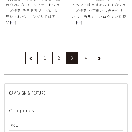
き心地。秋のコンフォートシュ
イベント映えするおすすめシュ
ーズ特集 そろそろブーツには
ーズ特集 〜可愛さも歩きやす
早いけれど、サンダルでは少し
さも、防寒も！ハロウィンを楽
肌
[
…
]
し
[
…
]
1
2
3
4
CAMPAIGN & FEATURE
Categories
祝日