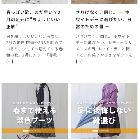
春っぽい靴、まだ早い？2
さりげなく、同じ。 ― ホ
月の足元に“ちょうどいい
ワイトデーに選びたい、日
正解”
常のための靴 ―
何を履けばいいかわからない、
さりげなく、同じ。 ホワイト
2月の足元 店頭やSNSを眺めて
デーに選びたい、レディース＆
いると、少しずつ増えてくる春
メンズの靴 ホワイトデーと聞
色の靴。2月に入り、「春靴
くと、お菓子や小さなギフトを
[
…
]
[
…
]
サイズ
ヒールの高さ
絞り込んで検索する