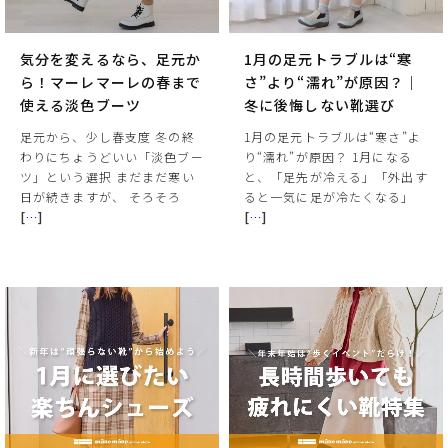
気分を変えるなら、足元か
1月の足元トラブルは“寒
ら！マーレマーレの春まで
さ”より“濡れ”が原因？｜
使える淡色ブーツ
冬に後悔しない靴選び
足元から、少し春支度 冬の終
1月の足元トラブルは“寒さ”よ
わりにちょうどいい「淡色ブー
り“濡れ”が原因？ 1月になる
ツ」という選択 まだまだ寒い
と、「足先が冷える」「外出す
日が続きますが、 そろそろ
ると一気に足が冷たくなる」
[
…
]
[
…
]