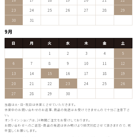
23
24
25
26
27
28
29
30
31
9月
日
月
火
水
木
金
土
1
2
3
4
5
6
7
8
9
10
11
12
13
14
15
16
17
18
19
20
21
22
23
24
25
26
27
28
29
30
当店は土・日・祝日は休業とさせていただきます。
休業中のお問い合わせのお返事、商品の発送はお受けできませんので十分ご注意下さ
い。
オンラインショップは、24時間ご注文をお受けしております。
お問い合わせへのご返答・商品の発送は休み明けより順次対応させて頂きますので、何
卒宜しくお願いします。