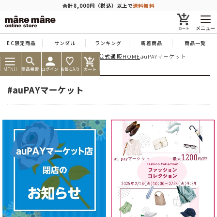
商品を探す
合計8,000円（税込）以上で
送料無料
メニュー
EC限定商品
サンダル
ランキング
新着商品
商品一覧
痛くならない靴ならマーレマーレ公式通販HOME
auPAYマーケット
人気ワード
#コンフォート
#パンプス
#スニーカー
#ブーツ
MENU
タイプ
#auPAYマーケット
カテゴリー
特徴
ブランド
カラー