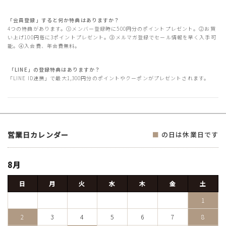
「会員登録」すると何か特典はありますか？
4つの特典があります。①メンバー登録時に500円分のポイントプレゼント。②お買
い上げ100円毎に3ポイントプレゼント。③メルマガ登録でセール情報を早く入手可
能。④入会費、年会費無料。
「LINE」の登録特典はありますか？
「LINE ID連携」で最大1,300円分のポイントやクーポンがプレゼントされます。
営業日カレンダー
■
の日は休業日です
8月
日
月
火
水
木
金
土
1
2
3
4
5
6
7
8