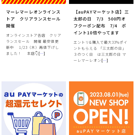
マーレマーレオンラインス
【auPAYマーケット店】三
トア クリアランスセール
太郎の日 7/3 500円オ
開催
フクーポン配布 7/4 ポ
イント10倍やってます
オンラインストア各店 クリア
ランスセール 開催 最安値更
エントリ&購入で最大33%ポイ
新中 1/23（木）再値下げし
ントもらえる 「三太郎の日」
ました！ 本店👇
[
…
]
３のつく日 は三太郎の日 マ
ーレマーレオン
[
…
]