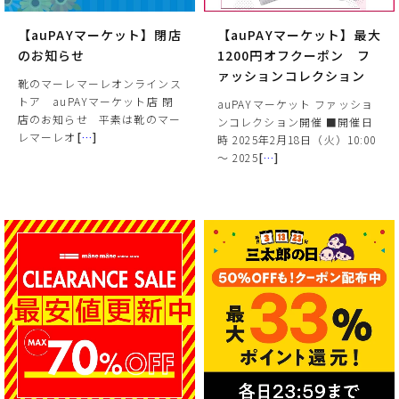
【auPAYマーケット】閉店
【auPAYマーケット】最大
のお知らせ
1200円オフクーポン フ
ァッションコレクション
靴のマーレマーレオンラインス
トア auPAYマーケット店 閉
auPAYマーケット ファッショ
店のお知らせ 平素は靴のマー
ンコレクション開催 ■開催日
レマーレオ
[
…
]
時 2025年2月18日（火）10:00
～ 2025
[
…
]
サイズ
ヒールの高さ
絞り込んで検索する