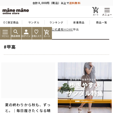
商品を探す
合計8,000円（税込）以上で
送料無料
メニュー
EC限定商品
サンダル
ランキング
新着商品
商品一覧
痛くならない靴ならマーレマーレ公式通販HOME
甲高
人気ワード
#コンフォート
#パンプス
#スニーカー
#ブーツ
MENU
タイプ
#甲高
カテゴリー
特徴
ブランド
夏の終わりから秋も、ずっ
カラー
と。｜毎日履きたくなる晴