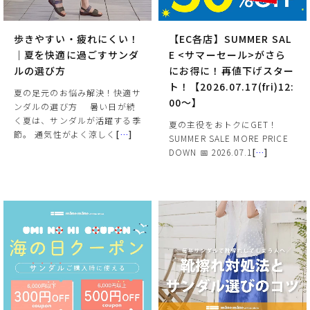
歩きやすい・疲れにくい！
【EC各店】SUMMER SAL
｜夏を快適に過ごすサンダ
E <サマーセール>がさら
ルの選び方
にお得に！再値下げスター
ト！【2026.07.17(fri)12:
夏の足元のお悩み解決！快適サ
00～】
ンダルの選び方 ⠀ 暑い日が続
く夏は、サンダルが活躍する季
夏の主役をおトクにGET！
節。 通気性がよく涼しく
[
…
]
SUMMER SALE MORE PRICE
DOWN 📅 2026.07.1
[
…
]