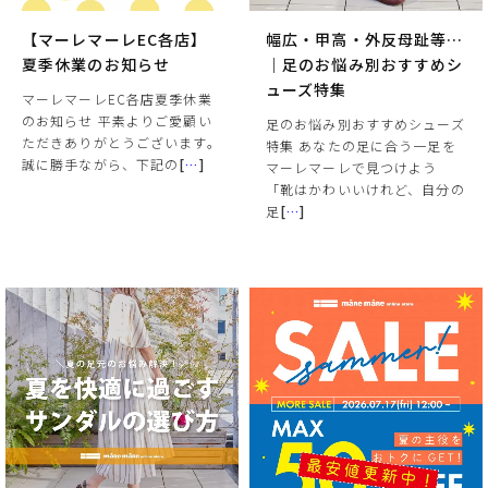
【マーレマーレEC各店】
幅広・甲高・外反母趾等…
夏季休業のお知らせ
｜足のお悩み別おすすめシ
ューズ特集
マーレマーレEC各店夏季休業
のお知らせ 平素よりご愛顧い
足のお悩み別おすすめシューズ
ただきありがとうございます。
特集 あなたの足に合う一足を
誠に勝手ながら、下記の
[
…
]
マーレマーレで見つけよう
「靴はかわいいけれど、自分の
足
[
…
]