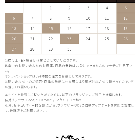
1
2
3
4
5
6
7
8
9
10
11
12
13
14
15
16
17
18
19
20
21
22
23
24
25
26
27
28
29
30
当店は土・日・祝日は休業とさせていただきます。
休業中のお問い合わせのお返事、商品の発送はお受けできませんので十分ご注意下さ
い。
オンラインショップは、24時間ご注文をお受けしております。
お問い合わせへのご返答・商品の発送は休み明けより順次対応させて頂きますので、何
卒宜しくお願いします。
本サイトを快適にご覧いただくために、以下のブラウザでのご利用を推奨します。
推奨ブラウザ：Google Chrome / Safari / Firefox
なお、セキュリティー的な観点から、ブラウザーやOSの自動アップデートを有効に設定し
て、最新版をご利用ください。