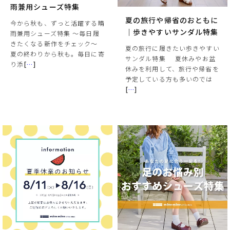
雨兼用シューズ特集
夏の旅行や帰省のおともに
今から秋も、ずっと活躍する晴
｜歩きやすいサンダル特集
雨兼用シューズ特集 ～毎日履
きたくなる新作をチェック～
夏の旅行に履きたい歩きやすい
夏の終わりから秋も。毎日に寄
サンダル特集 ⠀ 夏休みやお盆
り添
[
…
]
休みを利用して、旅行や帰省を
予定している方も多いのでは
[
…
]
サイズ
ヒールの高さ
絞り込んで検索する