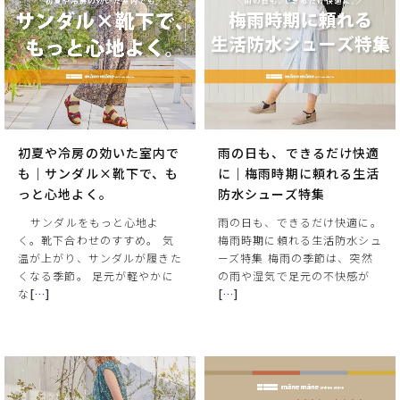
初夏や冷房の効いた室内で
雨の日も、できるだけ快適
も｜サンダル×靴下で、も
に｜梅雨時期に頼れる生活
っと心地よく。
防水シューズ特集
⠀ サンダルをもっと心地よ
雨の日も、できるだけ快適に。
く。靴下合わせのすすめ。 気
梅雨時期に頼れる生活防水シュ
温が上がり、サンダルが履きた
ーズ特集 梅雨の季節は、突然
くなる季節。 足元が軽やかに
の雨や湿気で足元の不快感が
な
[
…
]
[
…
]