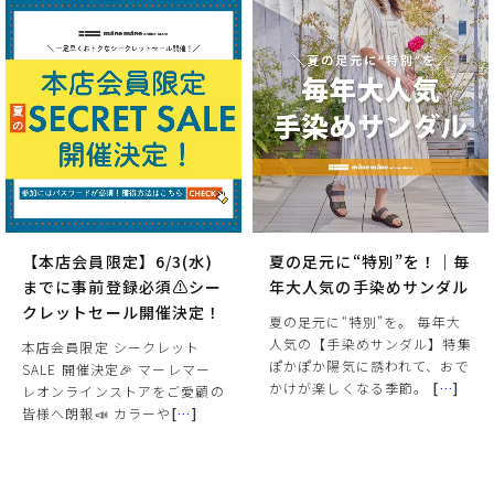
【本店会員限定】6/3(水)
夏の足元に“特別”を！｜毎
までに事前登録必須⚠️シー
年大人気の手染めサンダル
クレットセール開催決定！
夏の足元に“特別”を。 毎年大
人気の【手染めサンダル】特集
本店会員限定 シークレット
ぽかぽか陽気に誘われて、おで
SALE 開催決定🎉 マーレマー
かけが楽しくなる季節。
[
…
]
レオンラインストアをご愛顧の
皆様へ朗報📣 カラーや
[
…
]