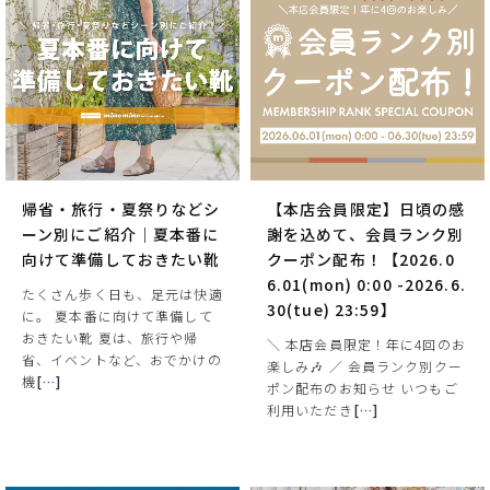
帰省・旅行・夏祭りなどシ
【本店会員限定】日頃の感
ーン別にご紹介｜夏本番に
謝を込めて、会員ランク別
向けて準備しておきたい靴
クーポン配布！【2026.0
6.01(mon) 0:00 -2026.6.
たくさん歩く日も、足元は快適
30(tue) 23:59】
に。 夏本番に向けて準備して
おきたい靴 夏は、旅行や帰
＼ 本店会員限定！年に4回のお
省、イベントなど、おでかけの
楽しみ🎶 ／ 会員ランク別クー
機
[
…
]
ポン配布のお知らせ いつもご
利用いただき
[
…
]